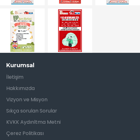
Kurumsal
İletişim
Hakkımızda
Vizyon ve Misyon
Sıkça sorulan Sorular
KVKK Aydınltma Metni
Çerez Politikası