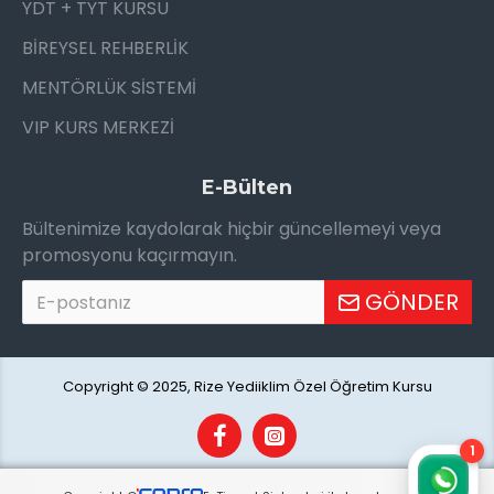
YDT + TYT KURSU
BİREYSEL REHBERLİK
MENTÖRLÜK SİSTEMİ
VIP KURS MERKEZİ
E-Bülten
Bültenimize kaydolarak hiçbir güncellemeyi veya
promosyonu kaçırmayın.
GÖNDER
Copyright © 2025, Rize Yediiklim Özel Öğretim Kursu
1