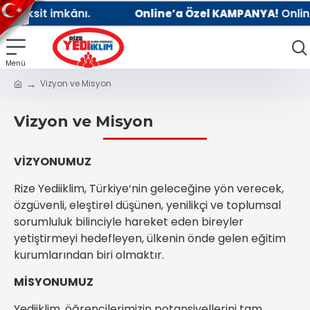
t imkânı.
Online’a Özel KAMPANYA!
Online kayıtla
Vizyon ve Misyon
Vizyon ve Misyon
VİZYONUMUZ
Rize Yediiklim, Türkiye‘nin geleceğine yön verecek,
özgüvenli, eleştirel düşünen, yenilikçi ve toplumsal
sorumluluk bilinciyle hareket eden bireyler
yetiştirmeyi hedefleyen, ülkenin önde gelen eğitim
kurumlarından biri olmaktır.
MİSYONUMUZ
Yediiklim, öğrencilerimizin potansiyellerini tam