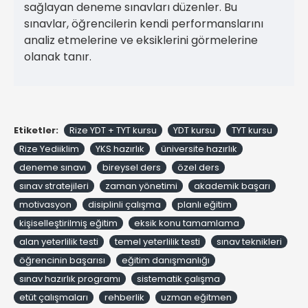
sağlayan deneme sınavları düzenler. Bu
sınavlar, öğrencilerin kendi performanslarını
analiz etmelerine ve eksiklerini görmelerine
olanak tanır.
Etiketler:
Rize YDT + TYT kursu
YDT kursu
TYT kursu
Rize Yediiklim
YKS hazırlık
üniversite hazırlık
deneme sınavı
bireysel ders
özel ders
sınav stratejileri
zaman yönetimi
akademik başarı
motivasyon
disiplinli çalışma
planlı eğitim
kişiselleştirilmiş eğitim
eksik konu tamamlama
alan yeterlilik testi
temel yeterlilik testi
sınav teknikleri
öğrencinin başarısı
eğitim danışmanlığı
sınav hazırlık programı
sistematik çalışma
etüt çalışmaları
rehberlik
uzman eğitmen