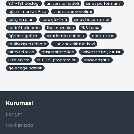
YDT-TYT desteği
üniversite hedefi
sınav performansı
eğitim merkezi Rize
sınav stres yönetimi
çalışma planı
soru çözümü
sınav başarı takibi
hedef belirleme
lise mezunları
YKS kursu
öğrenci gelişimi
akademik rehberlik
ders tekrarı
motivasyon artırma
sınav hazırlık merkezi
bireysel takip
başarı stratejileri
üniversite başvurusu
Rize eğitim
YDT-TYT programları
sınav başarısı
geleceğe hazırlık
Kurumsal
İletişim
Hakkımızda