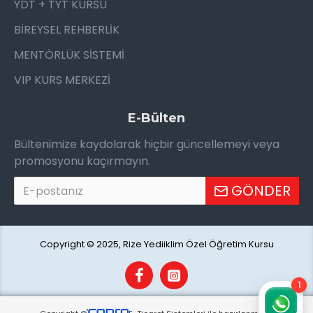
YDT + TYT KURSU
BİREYSEL REHBERLİK
MENTÖRLÜK SİSTEMİ
VIP KURS MERKEZİ
E-Bülten
Bültenimize kaydolarak hiçbir güncellemeyi veya
promosyonu kaçırmayın.
GÖNDER
Copyright © 2025, Rize Yediiklim Özel Öğretim Kursu
1