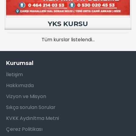
YKS KURSU
Tüm kurslar listelendi...
Kurumsal
İletişim
Hakkımızda
Vizyon ve Misyon
Sıkça sorulan Sorular
KVKK Aydınltma Metni
Çerez Politikası